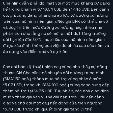
Chainlink vẫn phải đối mặt với một mức kháng cự đáng
kể trong phạm vi từ 16.04 USD đến 17.43 USD. Bên cạnh
đó, giá cũng đang phải chịu áp lực từ đường xu hướng
trên của mô hình nêm giảm. Nếu giá LINK có thể phá vỡ
và duy trì trên mức đường xu hướng này, nhiều nhà
phân tích cho rằng nó sẽ mở ra một đợt tăng trưởng
dài hạn lên đến 57%, mục tiêu của mô hình nêm giảm
được xác định thông qua việc đo chiều cao của nêm và
áp dụng vào điểm phá vỡ dự kiến.
Các chỉ báo kỹ thuật hiện nay cũng cho thấy sự đồng
thuận. Giá Chainlink đã chuyển đổi đường trung bình
(SMA) 50 ngày thành mức hỗ trợ vững chắc ở mức
15.07 USD, trong khi SMA 100 ngày cũng đang cung cấp
thêm hỗ trợ tại 14.35 USD. Tuy nhiên, các nhà giao dịch
muốn tham gia vào vị thế dài hạn trên LINK cần cảnh
giác và chờ đợi một cây nến đóng cửa trên ngưỡng
16.70 USD trước khi quyết định gia tăng vị thế.