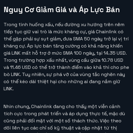
Nguy Cơ Giảm Giá và Áp Lực Bán
Trong tình huống xấu, nếu đường xu hướng trên nêm
tiếp tục giữ vai trò là mức kháng cự, giá Chainlink có
thể gặp phải sự sụt giảm, đưa SMA 50 ngày trở lại vị trí
kháng cự. Áp lực bán tăng cường có khả năng khiến
giá LINK mất hỗ trợ ở mức SMA 100 ngày, tại 14.35 USD.
Trong trường hợp xấu nhất, vùng cầu giữa 10.78 USD
và 11.46 USD có thể trở thành điểm vào khả thi cho phe
bò LINK. Tuy nhiên, sự phá vỡ của vùng tắc nghẽn này
có thể kéo dài thiệt hại cho những ai đang nắm giữ
LINK.
Nhìn chung, Chainlink đang cho thấy một viễn cảnh
tích cực trong phát triển và áp dụng thực tế, mặc dù
cũng phải đối mặt với một số thách thức. Việc theo
dõi liên tục các chỉ số kỹ thuật và cập nhật từ thị