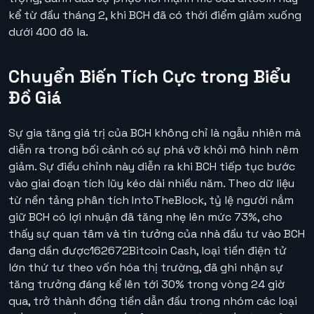
kể từ đầu tháng 2, khi BCH đã có thời điểm giảm xuống
dưới 400 đô la.
Chuyển Biến Tích Cực trong Biểu
Đồ Giá
Sự gia tăng giá trị của BCH không chỉ là ngẫu nhiên mà
diễn ra trong bối cảnh có sự phá vỡ khỏi mô hình nêm
giảm. Sự điều chỉnh này diễn ra khi BCH tiếp tục bước
vào giai đoạn tích lũy kéo dài nhiều năm. Theo dữ liệu
từ nền tảng phân tích IntoTheBlock, tỷ lệ người nắm
giữ BCH có lợi nhuận đã tăng nhẹ lên mức 73%, cho
thấy sự quan tâm và tin tưởng của nhà đầu tư vào BCH
đang dần được162672Bitcoin Cash, loại tiền điện tử
lớn thứ tư theo vốn hóa thị trường, đã ghi nhận sự
tăng trưởng đáng kể lên tới 30% trong vòng 24 giờ
qua, trở thành đồng tiền dẫn đầu trong nhóm các loại