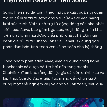
Triển Khai Aave V3 Trên Sonic
Sonic hiện nay đã tuân theo một đề xuất quản trị quan
trọng để đưa thị trường cho vay của Aave vào mạng
lưới của mình. Với sự hỗ trợ từ cộng đồng các nhà phát
triển của Aave, bao gồm bgdlabs, hoạt động triển khai
trên platform này được điều phối chặt chẽ. Đội ngũ
đánh giá rủi ro từ Chaos Labs và LlamaRisk cũng góp
phần đảm bảo tính toàn vẹn và an toàn cho hệ thống.
Theo nhóm phát triển Aave, việc áp dụng công nghệ
blockchain sẽ được hỗ trợ bởi nền tảng oracle
Chainlink, đảm bảo rằng dữ liệu giá cả luôn chính xác và
kịp thời. Qua đó, Aave tiếp tục mang đến cho người
dùng một trải nghiệm vay và cho vay an toàn, hiệu quả.