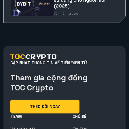
sử dụng cho người mới
(2025)
1 năm trước
CẬP NHẬT THÔNG TIN VỀ TIỀN ĐIỆN TỬ
Tham gia cộng đồng
TOC Crypto
THEO DÕI NGAY
TEAM
CHỦ ĐỀ
Về chúng tôi
Tin Tức