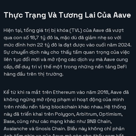
Thực Trạng Và Tương Lai Của Aave
Hiện tại, tổng giá trị bị khóa (TVL) của Aave đã vượt
qua con số 18,7 tỷ đô la, mặc dù đã giảm nhẹ so với
mức đỉnh hơn 22 tỷ đô la đạt được vào cuối năm 2024.
Sự chuyển dịch này cho thấy tầm quan trọng của việc
liên tục đổi mới và mở rộng các dịch vụ mà Aave cung
cấp, để duy trì vị thế một trong những nền tảng DeFi
hàng đầu trên thị trường.
Kể từ khi ra mắt trên Ethereum vào năm 2018, Aave đã
không ngừng mở rộng phạm vi hoạt động của mình
trên nhiều nền tảng blockchain khác nhau. Hệ thống
này đã triển khai trên Polygon, Arbitrum, Optimism,
Base, cũng như các mạng khác như BNB Chain,
Avalanche và Gnosis Chain. Điều này không chỉ phản
ánh tầm nhìn xa của Aave mà còn cho thấy cam kết