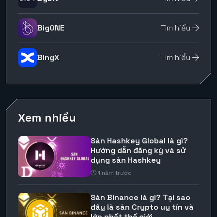
BigONE
Tìm hiểu
BingX
Tìm hiểu
Xem nhiều
Sàn Hashkey Global là gì?
Hướng dẫn đăng ký và sử
dụng sàn Hashkey
1 năm trước
Sàn Binance là gì? Tại sao
đây là sàn Crypto uy tín và
lớn nhất thế giới